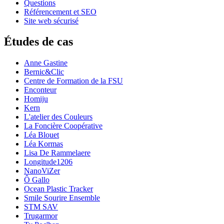
Questions
Référencement et SEO
Site web sécurisé
Études de cas
Anne Gastine
Bernic&Clic
Centre de Formation de la FSU
Enconteur
Homiju
Kern
L'atelier des Couleurs
La Foncière Coopérative
Léa Blouet
Léa Kormas
Lisa De Rammelaere
Longitude1206
NanoViZer
Ô Gallo
Ocean Plastic Tracker
Smile Sourire Ensemble
STM SAV
Trugarmor