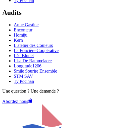
Ty Poc'han
Audits
Anne Gastine
Enconteur
Homiju
Kern
L'atelier des Couleurs
La Foncière Coopérative
Léa Blouet
Lisa De Rammelaere
Longitude1206
Smile Sourire Ensemble
STM SAV
Ty Poc'han
Une question ? Une demande ?
Abordez-nous