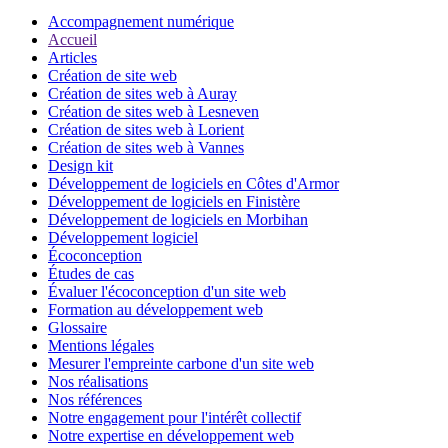
Accompagnement numérique
Accueil
Articles
Création de site web
Création de sites web à Auray
Création de sites web à Lesneven
Création de sites web à Lorient
Création de sites web à Vannes
Design kit
Développement de logiciels en Côtes d'Armor
Développement de logiciels en Finistère
Développement de logiciels en Morbihan
Développement logiciel
Écoconception
Études de cas
Évaluer l'écoconception d'un site web
Formation au développement web
Glossaire
Mentions légales
Mesurer l'empreinte carbone d'un site web
Nos réalisations
Nos références
Notre engagement pour l'intérêt collectif
Notre expertise en développement web