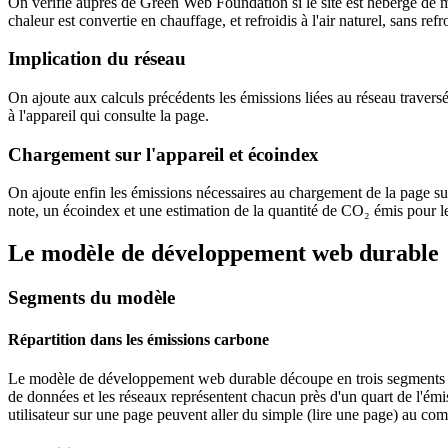
On vérifie auprès de Green Web Foundation si le site est hébergé de m
chaleur est convertie en chauffage, et refroidis à l'air naturel, sans refr
Implication du réseau
On ajoute aux calculs précédents les émissions liées au réseau travers
à l'appareil qui consulte la page.
Chargement sur l'appareil et écoindex
On ajoute enfin les émissions nécessaires au chargement de la page sur
note, un écoindex et une estimation de la quantité de CO₂ émis pour 
Le modèle de développement web durable
Segments du modèle
Répartition dans les émissions carbone
Le modèle de développement web durable découpe en trois segments ses a
de données et les réseaux représentent chacun près d'un quart de l'émiss
utilisateur sur une page peuvent aller du simple (lire une page) au compl