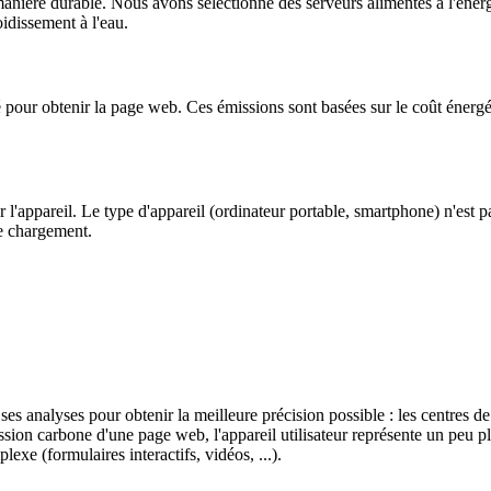
anière durable. Nous avons sélectionné des serveurs alimentés à l'énerg
oidissement à l'eau.
é pour obtenir la page web. Ces émissions sont basées sur le coût énergét
 l'appareil. Le type d'appareil (ordinateur portable, smartphone) n'est 
le chargement.
nalyses pour obtenir la meilleure précision possible : les centres de do
ion carbone d'une page web, l'appareil utilisateur représente un peu plus
exe (formulaires interactifs, vidéos, ...).